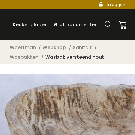
Inloggen
Keukenbladen
Grafmonumenten
Woertman
Webshop
Sanitair
Wasbakken
Wasbak versteend hout