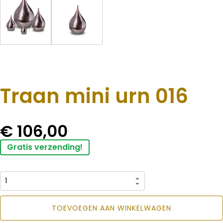
Traan mini urn 016
€
106,00
Gratis verzending!
Traan
mini
TOEVOEGEN AAN WINKELWAGEN
urn