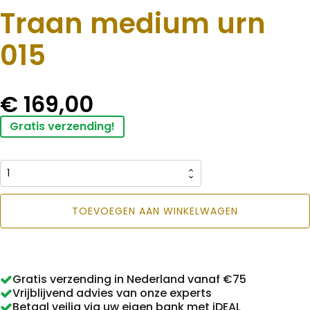
Traan medium urn
015
€
169,00
Gratis verzending!
Traan
medium
TOEVOEGEN AAN WINKELWAGEN
urn
015
aantal
Gratis verzending in Nederland vanaf €75
Vrijblijvend advies van onze experts
Betaal veilig via uw eigen bank met iDEAL