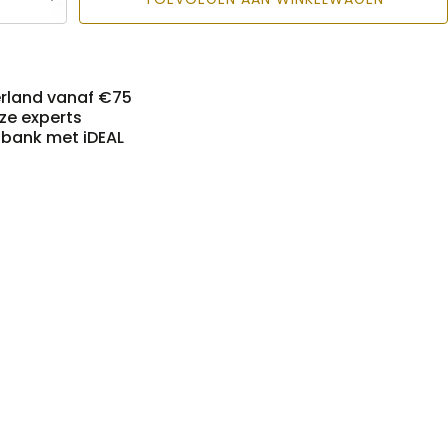
erland vanaf €75
nze experts
n bank met iDEAL