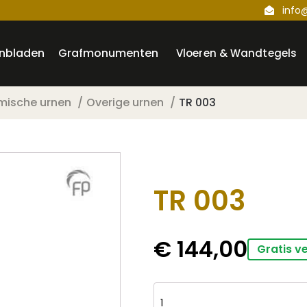
info
nbladen
Grafmonumenten
Vloeren & Wandtegels
mische urnen
Overige urnen
TR 003
TR 003
€
144,00
Gratis v
TR