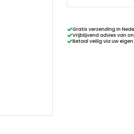
003
aantal
Gratis verzending in Ned
Vrijblijvend advies van o
Betaal veilig via uw eige