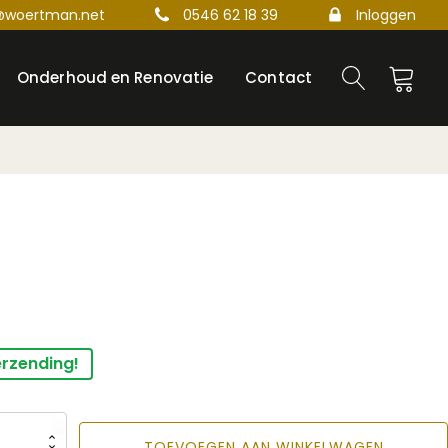
@woertman.net
0546 62 18 39
Inloggen
Onderhoud en Renovatie
Contact
erzending!
TOEVOEGEN AAN WINKELWAGEN