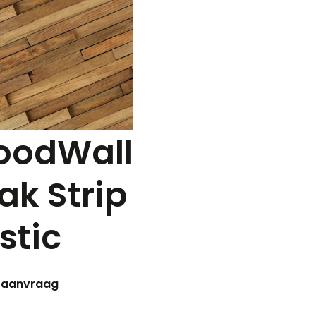
odWall
ak Strip
stic
p aanvraag