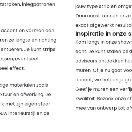
tstroken, inlegpatronen
jouw type strip en omgev
Daarnaast kunnen onze v
exact afgewerkt resultaat
nd accent en vormen een
Inspiratie in onze
en ze lengte en richting
Kom langs in onze showr
entueren. Je kunt strips
echt. Je kunt stalen be
passen, eventueel
adviseurs ontdekken hoe 
eel effect.
muren. Of je nu gaat vo
accent, we helpen je gra
dige materialen zoals
Geef je muren een verfij
extuur en afwerking. Je
kwaliteit. Bezoek onze 
elk met zijn eigen sfeer
mee van ontwerp tot af
ouw interieurstijl en de