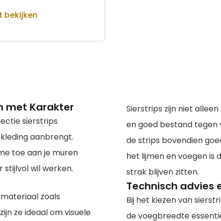
t bekijken
en met Karakter
Sierstrips zijn niet allee
ctie sierstrips
en goed bestand tegen v
kleding aanbrengt.
de strips bovendien go
tme toe aan je muren
het lijmen en voegen is d
stijlvol wil werken.
strak blijven zitten.
Technisch advies e
 materiaal zoals
Bij het kiezen van siers
jn ze ideaal om visuele
de voegbreedte essentiee