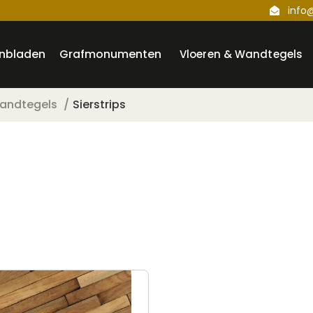
info
nbladen
Grafmonumenten
Vloeren & Wandtegels
andtegels
Sierstrips