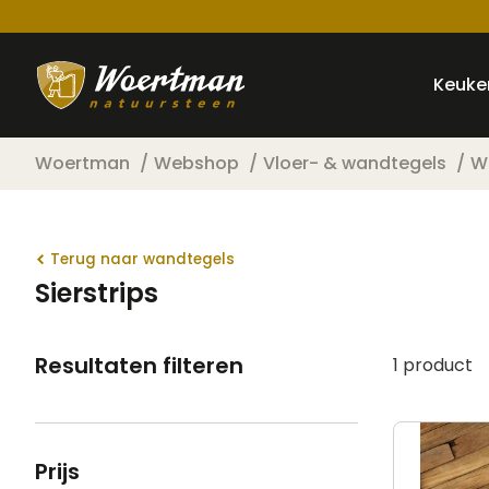
Keuke
Woertman
Webshop
Vloer- & wandtegels
W
Terug naar wandtegels
Sierstrips
Resultaten filteren
1 product
Prijs