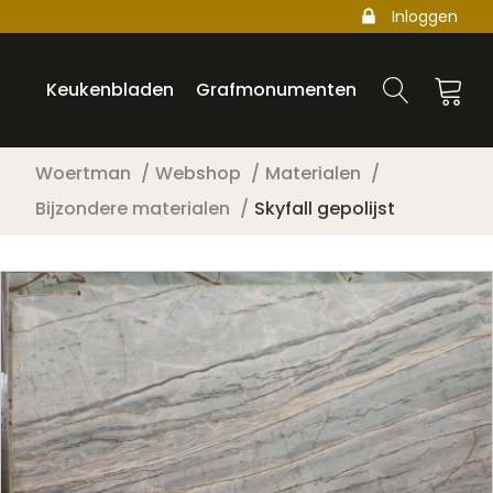
Inloggen
Keukenbladen
Grafmonumenten
Woertman
Webshop
Materialen
Bijzondere materialen
Skyfall gepolijst