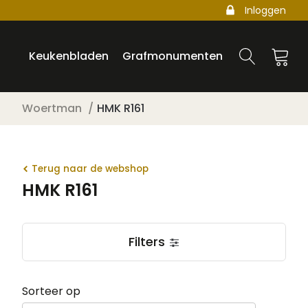
Inloggen
Keukenbladen
Grafmonumenten
Woertman
HMK R161
Terug naar de webshop
HMK R161
Filters
Sorteer op