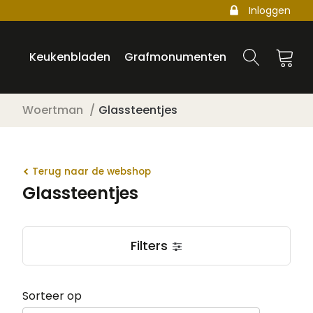
Inloggen
Keukenbladen
Grafmonumenten
Woertman
Glassteentjes
Terug naar de webshop
Glassteentjes
Filters
Sorteer op