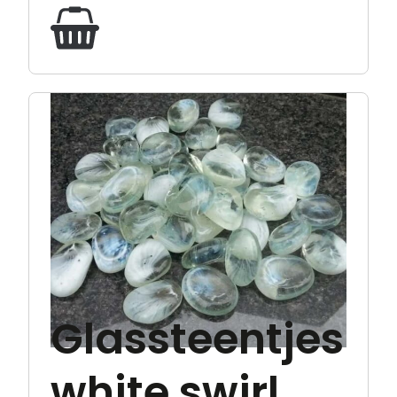
Glassteentjes
white swirl