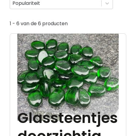
Sorteer op
Sorteer op
Sorteer op
Populariteit
1 - 6 van de 6 producten
Glassteentjes