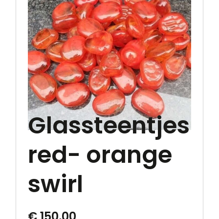
Glassteentjes
red- orange
swirl
€
150,00