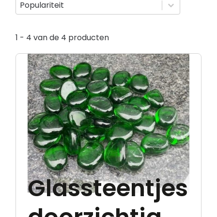
Sorteer op
Sorteer op
Sorteer op
Populariteit
1 - 4 van de 4 producten
Glassteentjes