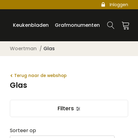
Inloggen
Keukenbladen
Grafmonumenten
Woertman
Glas
Terug naar de webshop
Glas
Filters
Sorteer op