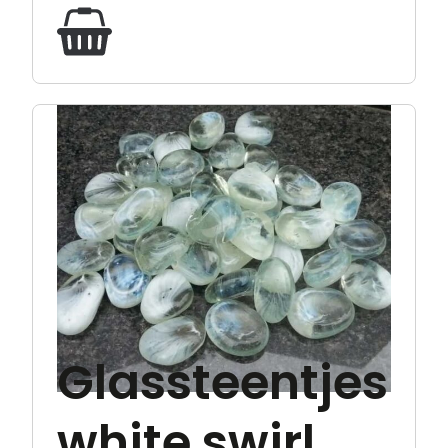
Glassteentjes
white swirl