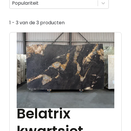
Sorteer op
Sorteer op
Sorteer op
Populariteit
1 - 3 van de 3 producten
Belatrix