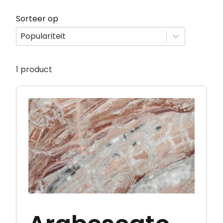
Sorteer op
Sorteer op
Sorteer op
Sorteer op
Populariteit
1 product