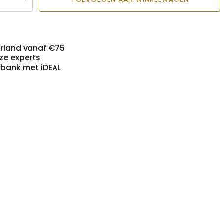
erland vanaf €75
nze experts
n bank met iDEAL