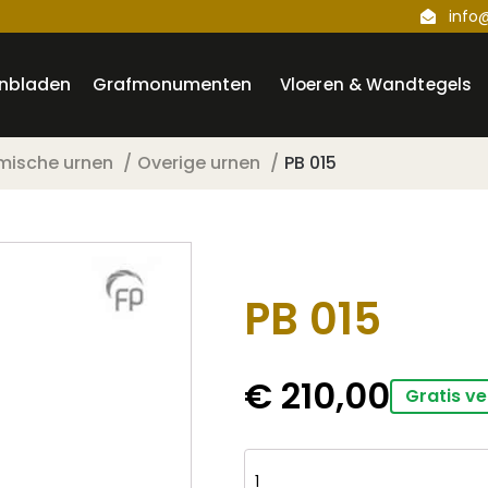
info
nbladen
Grafmonumenten
Vloeren & Wandtegels
mische urnen
Overige urnen
PB 015
PB 015
€
210,00
Gratis ve
PB