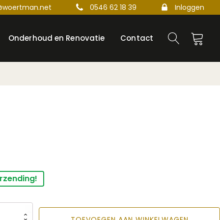
@woertman.net
0546 62 18 39
Inloggen
Onderhoud en Renovatie
Contact
rzending!
TOEVOEGEN AAN WINKELWAGEN