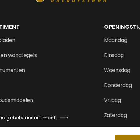
TIMENT
OPENINGSTI
bladen
Maandag
 en wandtegels
Dinsdag
numenten
Woensdag
Donderdag
oudsmiddelen
Vrijdag
Zaterdag
ons gehele assortiment
Zondag