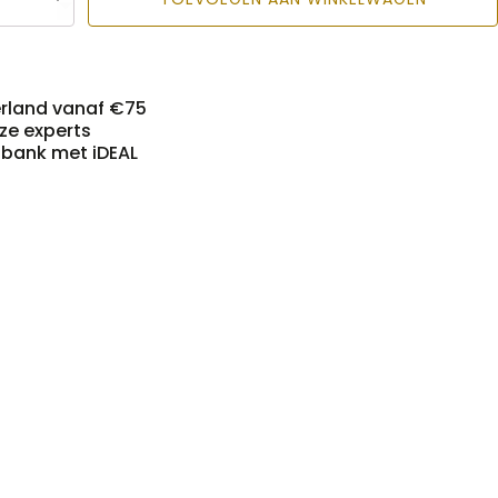
erland vanaf €75
nze experts
n bank met iDEAL