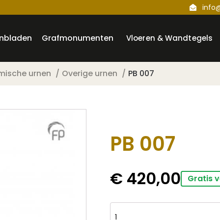
info
nbladen
Grafmonumenten
Vloeren & Wandtegels
mische urnen
Overige urnen
PB 007
PB 007
€
420,00
Gratis 
PB