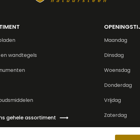
TIMENT
OPENINGSTI
bladen
Maandag
 en wandtegels
Dinsdag
numenten
Woensdag
Donderdag
oudsmiddelen
Vrijdag
Zaterdag
ons gehele assortiment
Zondag