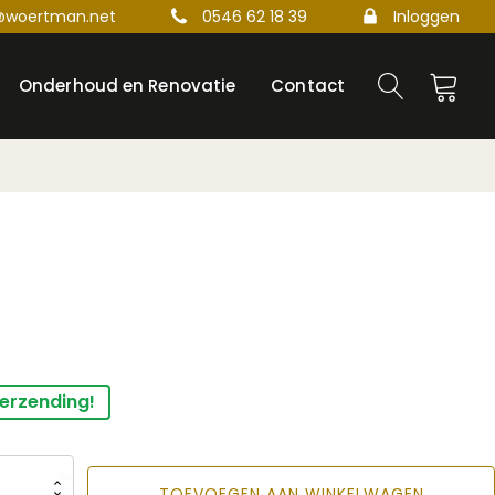
@woertman.net
0546 62 18 39
Inloggen
Onderhoud en Renovatie
Contact
verzending!
TOEVOEGEN AAN WINKELWAGEN