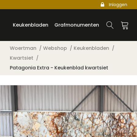
Inloggen
Keukenbladen
Grafmonumenten
Woertman
Webshop
Keukenbladen
Kwartsiet
Patagonia Extra - Keukenblad kwartsiet