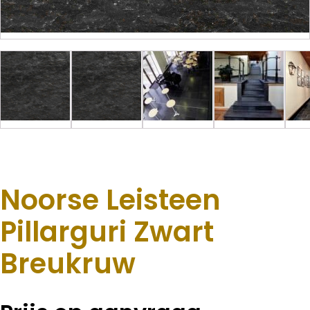
Noorse Leisteen
Pillarguri Zwart
Breukruw