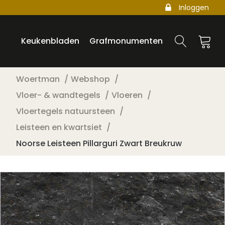
Inloggen
Keukenbladen
Grafmonumenten
Woertman
Webshop
Vloer- & wandtegels
Vloeren
Vloertegels natuursteen
Leisteen en kwartsiet
Noorse Leisteen Pillarguri Zwart Breukruw