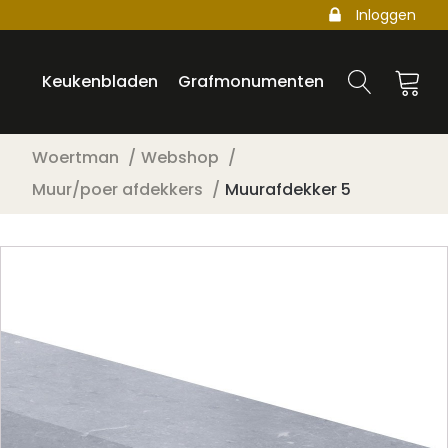
Inloggen
Keukenbladen
Grafmonumenten
Woertman
Webshop
Muur/poer afdekkers
Muurafdekker 5