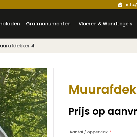
info
nbladen
Grafmonumenten
Vloeren & Wandtegels
uurafdekker 4
Muurafdek
Prijs op aanv
Aantal / oppervlak