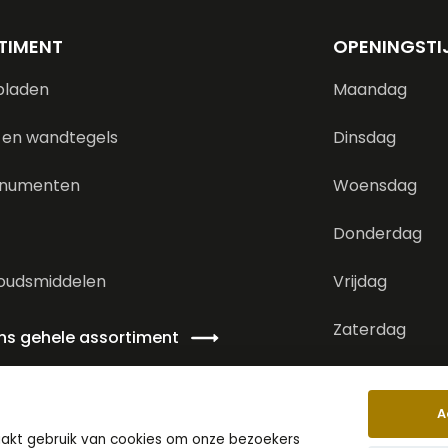
TIMENT
OPENINGSTI
bladen
Maandag
 en wandtegels
Dinsdag
numenten
Woensdag
Donderdag
oudsmiddelen
Vrijdag
Zaterdag
ons gehele assortiment
Zondag
A
aakt gebruik van cookies om onze bezoekers