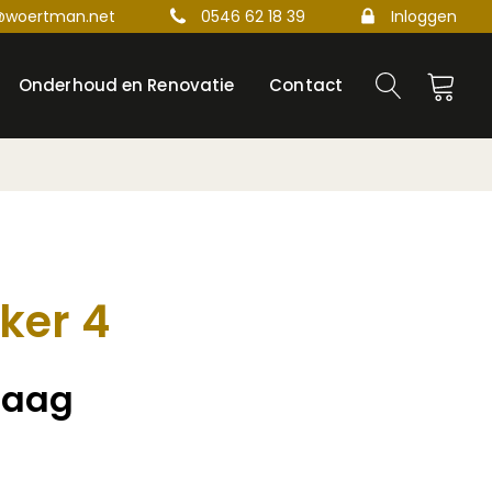
@woertman.net
0546 62 18 39
Inloggen
Onderhoud en Renovatie
Contact
ker 4
raag