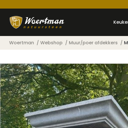
Keuke
Woertman
Webshop
Muur/poer afdekkers
M