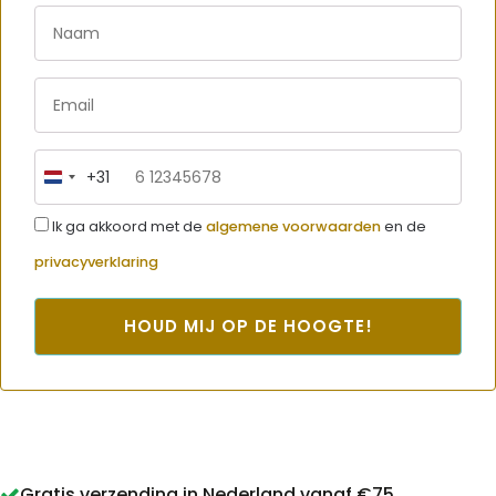
+31
Netherlands
+31
Ik ga akkoord met de
algemene voorwaarden
en de
privacyverklaring
HOUD MIJ OP DE HOOGTE!
Gratis verzending in Nederland vanaf €75