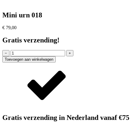
Mini urn 018
€
79,00
Gratis verzending!
Mini
−
+
urn
Toevoegen aan winkelwagen
018
aantal
Gratis verzending in Nederland vanaf €75