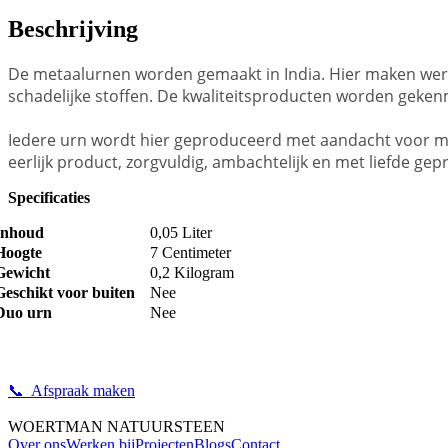
Beschrijving
De metaalurnen worden gemaakt in India. Hier maken wer
schadelijke stoffen. De kwaliteitsproducten worden geken
Iedere urn wordt hier geproduceerd met aandacht voor men
eerlijk product, zorgvuldig, ambachtelijk en met liefde ge
Specificaties
Inhoud
0,05 Liter
Hoogte
7 Centimeter
Gewicht
0,2 Kilogram
Geschikt voor buiten
Nee
Duo urn
Nee
📞 Afspraak maken
WOERTMAN NATUURSTEEN
Over ons
Werken bij
Projecten
Blogs
Contact