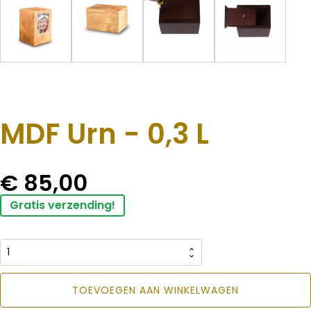
MDF Urn - 0,3 L
€
85,00
Gratis verzending!
MDF
Urn
TOEVOEGEN AAN WINKELWAGEN
-