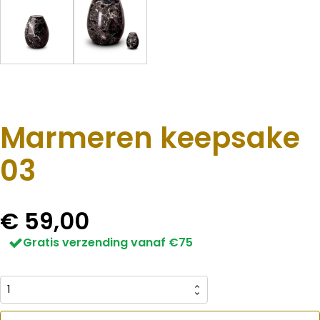
Marmeren keepsake
03
€
59,00
Gratis verzending vanaf €75
Marmeren
keepsake