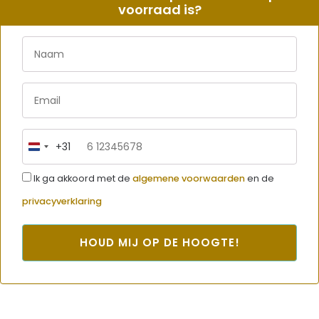
voorraad is?
+31
Netherlands
+31
Ik ga akkoord met de
algemene voorwaarden
en de
privacyverklaring
HOUD MIJ OP DE HOOGTE!