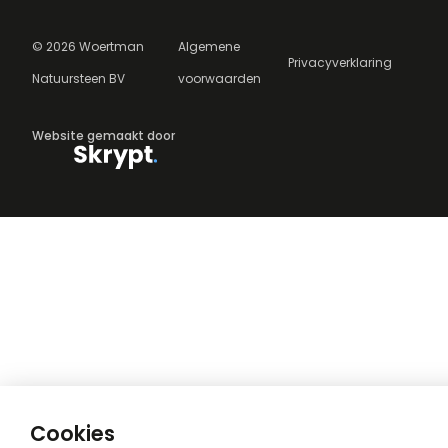
©
2026
Woertman
Algemene
Privacyverklaring
Natuursteen BV
voorwaarden
Website gemaakt door
Cookies