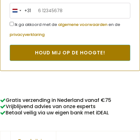
+31
Netherlands
+31
Ik ga akkoord met de
algemene voorwaarden
en de
privacyverklaring
HOUD MIJ OP DE HOOGTE!
Gratis verzending in Nederland vanaf €75
Vrijblijvend advies van onze experts
Betaal veilig via uw eigen bank met iDEAL