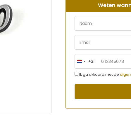
Weten wanne
+31
Netherlands
+31
Ik ga akkoord met de
alge