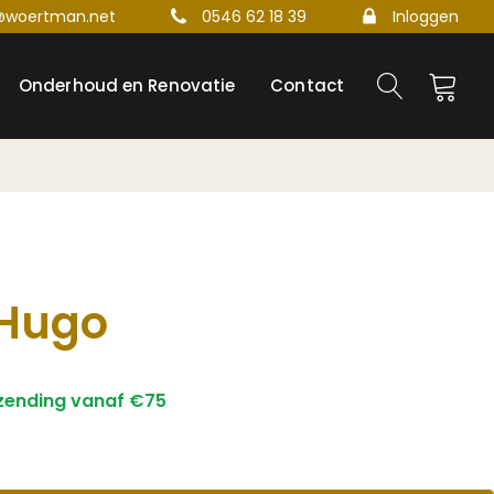
@woertman.net
0546 62 18 39
Inloggen
Onderhoud en Renovatie
Contact
 Hugo
rzending vanaf €75