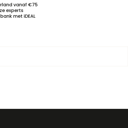
erland vanaf €75
nze experts
n bank met iDEAL