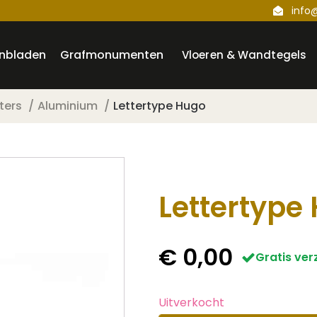
info
nbladen
Grafmonumenten
Vloeren & Wandtegels
ters
Aluminium
Lettertype Hugo
Lettertype
€
0,00
Gratis ve
Uitverkocht