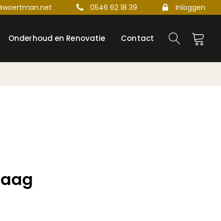
@woertman.net
0546 62 18 39
Inloggen
Onderhoud en Renovatie
Contact
raag