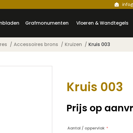
info
nbladen
Grafmonumenten
Vloeren & Wandtegels
res
Accessoires brons
Kruizen
Kruis 003
Kruis 003
Prijs op aanv
Aantal / oppervlak