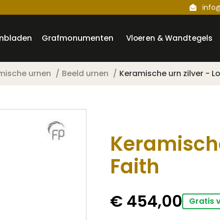
info
nbladen
Grafmonumenten
Vloeren & Wandtegels
mische urnen
Beeld urnen
Keramische urn zilver - L
Keramische
Faith
€
454,00
Gratis 