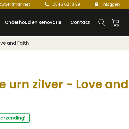
@woertman.net
0546 62 18 39
Inloggen
Onderhoud en Renovatie
Contact
ove and Faith
 urn zilver - Love and
verzending!