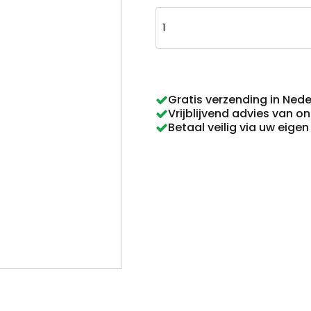
Keramische
urn
zilver
-
Gratis verzending in Ned
Vrijblijvend advies van o
Love
Betaal veilig via uw eige
and
Faith
aantal