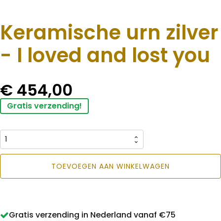
Keramische urn zilver
- I loved and lost you
€
454,00
Gratis verzending!
Keramische
urn
TOEVOEGEN AAN WINKELWAGEN
zilver
-
I
Gratis verzending in Nederland vanaf €75
loved