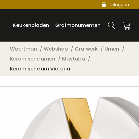
Inloggen
Keukenbladen
Grafmonumenten
Woertman
Webshop
Grafwerk
Urnen
Keramische urnen
Mastaba
Keramische urn Victoria