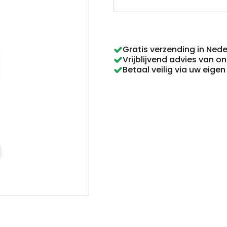
urn
005
aantal
Gratis verzending in Ned
Vrijblijvend advies van o
Betaal veilig via uw eige