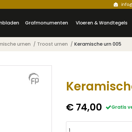
info
nbladen
Grafmonumenten
Vloeren & Wandtegels
mische urnen
Troost urnen
Keramische urn 005
Keramisch
€
74,00
Gratis 
Keramische