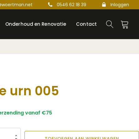
@woertman.net
0546 62 18 39
Inloggen
Onderhoud en Renovatie
Contact
e urn 005
verzending vanaf €75
TOEVOEGEN AAN WINKELWAGEN