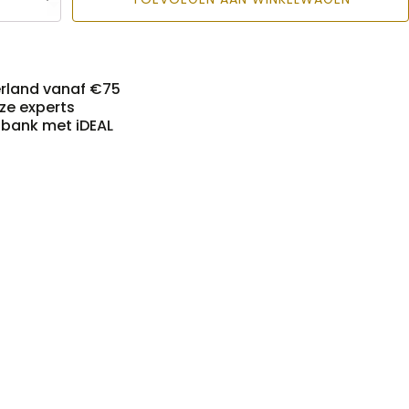
erland vanaf €75
nze experts
n bank met iDEAL