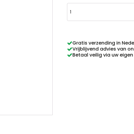
Keramische
kaarshouder
metallic
aantal
Gratis verzending in Ned
Vrijblijvend advies van o
Betaal veilig via uw eige