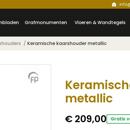
info
nbladen
Grafmonumenten
Vloeren & Wandtegels
shouders
Keramische kaarshouder metallic
Keramisch
metallic
€
209,00
Gratis 