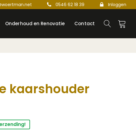
@woertman.net
0546 62 18 39
Inloggen
Onderhoud en Renovatie
Contact
e kaarshouder
verzending!