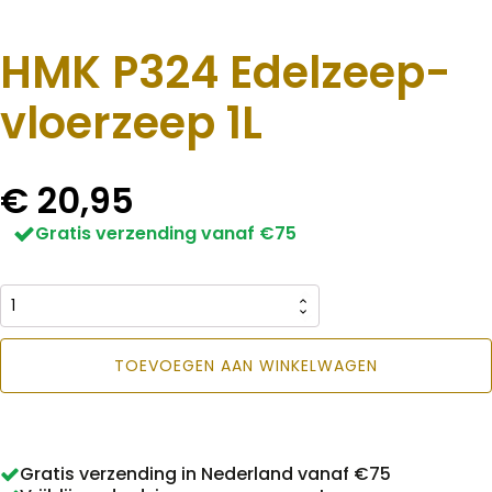
HMK P324 Edelzeep-
vloerzeep 1L
€
20,95
Gratis verzending vanaf €75
HMK
P324
TOEVOEGEN AAN WINKELWAGEN
Edelzeep-
vloerzeep
1L
Gratis verzending in Nederland vanaf €75
aantal