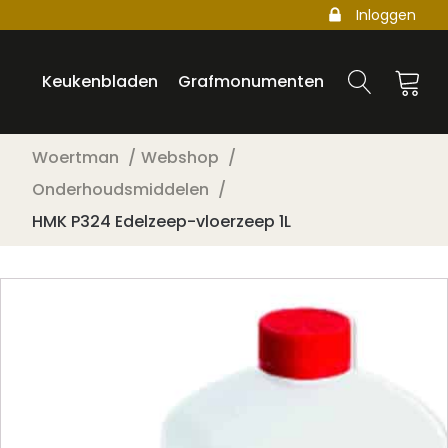
Inloggen
Keukenbladen
Grafmonumenten
Woertman
Webshop
Onderhoudsmiddelen
HMK P324 Edelzeep-vloerzeep 1L