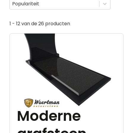
Sorteer op
Sorteer op
Sorteer op
Populariteit
1 - 12 van de 26 producten
Moderne