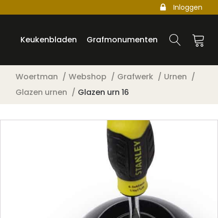
Inloggen
Keukenbladen
Grafmonumenten
Woertman
Webshop
Grafwerk
Urnen
Glazen urnen
Glazen urn 16