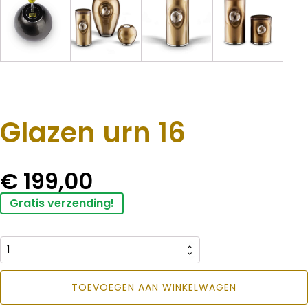
Glazen urn 16
€
199,00
Gratis verzending!
Glazen
urn
TOEVOEGEN AAN WINKELWAGEN
16