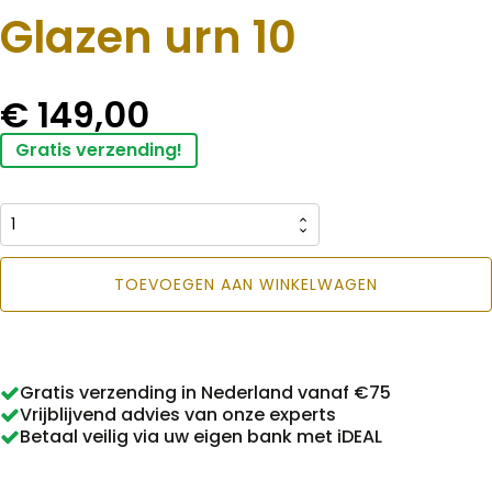
Glazen urn 10
€
149,00
Gratis verzending!
Glazen
urn
TOEVOEGEN AAN WINKELWAGEN
10
aantal
Gratis verzending in Nederland vanaf €75
Vrijblijvend advies van onze experts
Betaal veilig via uw eigen bank met iDEAL