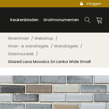
Inloggen
Keukenbladen
Grafmonumenten
Woertman
Webshop
Vloer- & wandtegels
Wandtegels
Glasmozaïek
Glazed Lava Mosaics Sri Lanka Wide Small