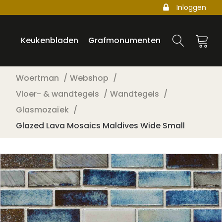
Inloggen
Keukenbladen
Grafmonumenten
Woertman
Webshop
Vloer- & wandtegels
Wandtegels
Glasmozaïek
Glazed Lava Mosaics Maldives Wide Small