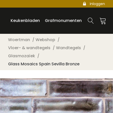
Inloggen
Keukenbladen
Grafmonumenten
Woertman
Webshop
Vloer- & wandtegels
Wandtegels
Glasmozaïek
Glass Mosaics Spain Sevilla Bronze