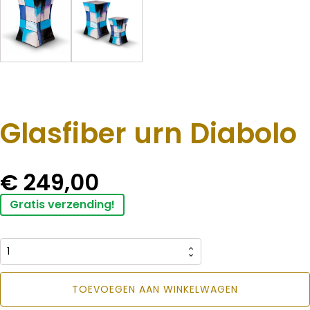
Glasfiber urn Diabolo
€
249,00
Gratis verzending!
Glasfiber
urn
TOEVOEGEN AAN WINKELWAGEN
Diabolo