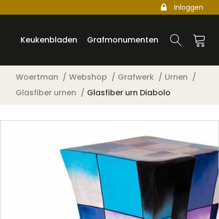
Inloggen
Keukenbladen
Grafmonumenten
Woertman
Webshop
Grafwerk
Urnen
Glasfiber urnen
Glasfiber urn Diabolo