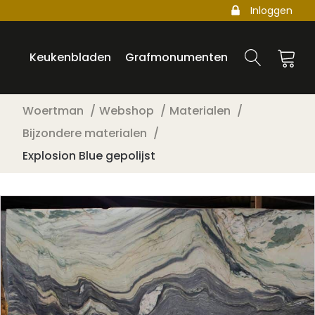
Inloggen
Keukenbladen
Grafmonumenten
Woertman
Webshop
Materialen
Bijzondere materialen
Explosion Blue gepolijst