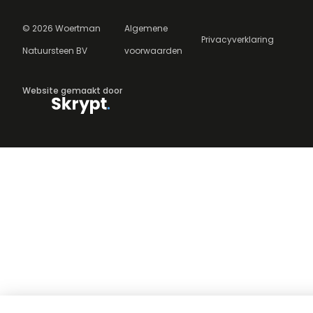
©
2026
Woertman
Algemene
Privacyverklaring
Natuursteen BV
voorwaarden
Website gemaakt door