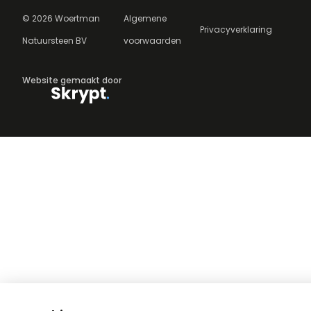
©
2026
Woertman
Algemene
Privacyverklaring
Natuursteen BV
voorwaarden
Website gemaakt door