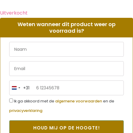
Uitverkocht
Weten wanneer dit product weer op
voorraad is?
+31
Netherlands
+31
Ik ga akkoord met de
algemene voorwaarden
en de
privacyverklaring
HOUD MIJ OP DE HOOGTE!