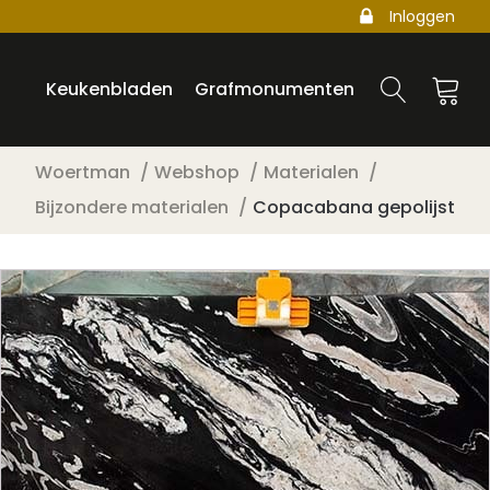
Inloggen
Keukenbladen
Grafmonumenten
Woertman
Webshop
Materialen
Bijzondere materialen
Copacabana gepolijst