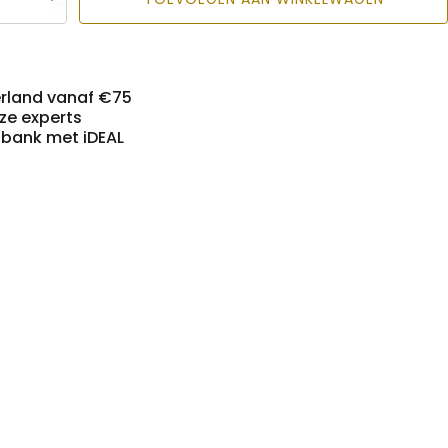
erland vanaf €75
nze experts
n bank met iDEAL