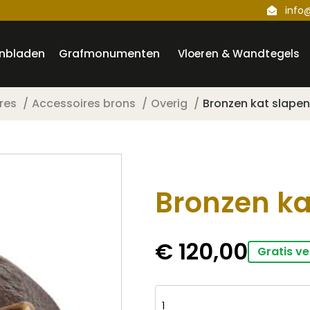
info
nbladen
Grafmonumenten
Vloeren & Wandtegels
res
Accessoires brons
Overig
Bronzen kat slape
Bronzen ka
€
120,00
Gratis ve
Bronzen