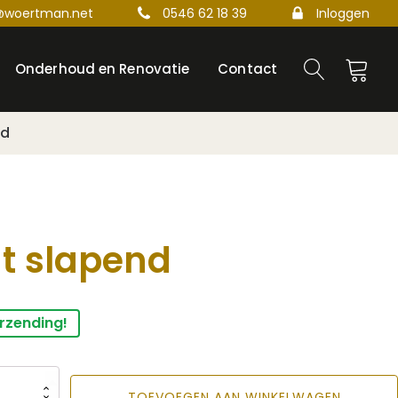
@woertman.net
0546 62 18 39
Inloggen
Onderhoud en Renovatie
Contact
nd
t slapend
rzending!
TOEVOEGEN AAN WINKELWAGEN