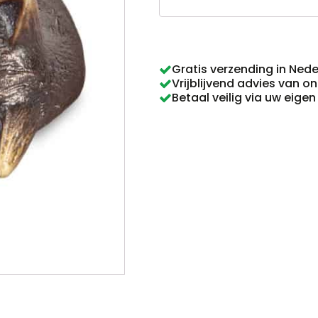
kat
slapend
aantal
Gratis verzending in Ned
Vrijblijvend advies van o
Betaal veilig via uw eige