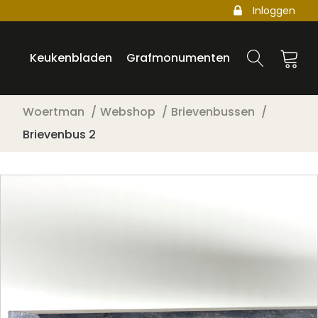
Inloggen
Keukenbladen
Grafmonumenten
Woertman
Webshop
Brievenbussen
Brievenbus 2