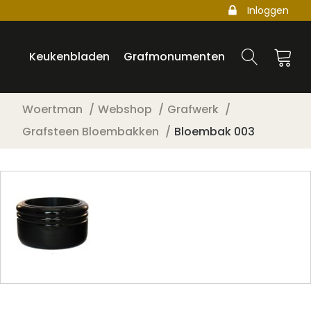
Inloggen
Keukenbladen
Grafmonumenten
Woertman
Webshop
Grafwerk
Grafsteen Bloembakken
Bloembak 003