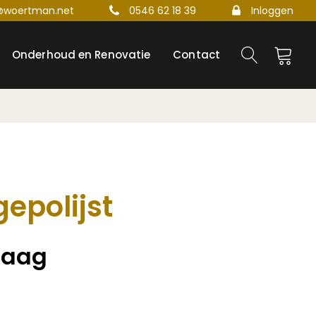
@woertman.net
0546 62 18 39
Inloggen
Onderhoud en Renovatie
Contact
epolijst
raag