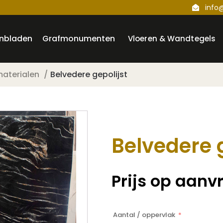
info
nbladen
Grafmonumenten
Vloeren & Wandtegels
materialen
Belvedere gepolijst
Belvedere g
Prijs op aanv
Aantal / oppervlak