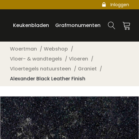
Inloggen
Keukenbladen
Grafmonumenten
Woertman
Webshop
Vloer- & wandtegels
Vloeren
Vloertegels natuursteen
Graniet
Alexander Black Leather Finish