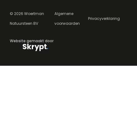
©
2026
Woertman
Algemene
Privacyverklaring
Natuursteen BV
voorwaarden
Website gemaakt door