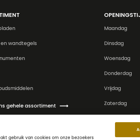
TIMENT
OPENINGSTI
bladen
Maandag
 en wandtegels
Dinsdag
numenten
Woensdag
Donderdag
oudsmiddelen
Vrijdag
Zaterdag
ons gehele assortiment
Zondag
A
aakt gebruik van cookies om onze bezoekers