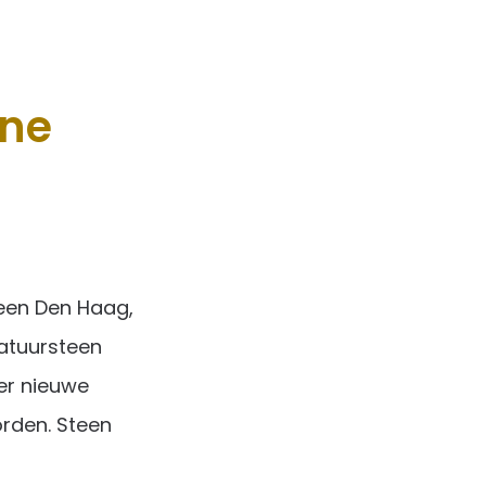
one
een Den Haag,
natuursteen
er nieuwe
rden. Steen