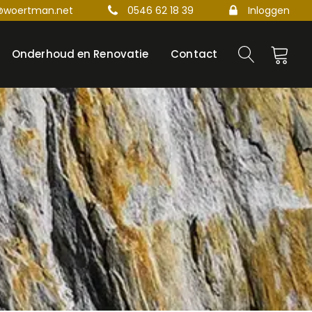
@woertman.net
0546 62 18 39
Inloggen
Onderhoud en Renovatie
Contact